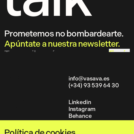
Prometemos no bombardearte.
Apúntate a nuestra newsletter.
Envía
info@vasava.es
(+34) 93 539 64 30
info@vasava.es
(+34) 93 539 64 30
Linkedin
Instagram
Linkedin
Behance
Instagram
Behance
Política de cookies