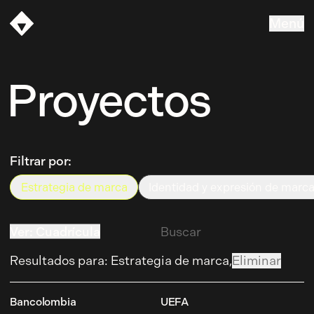
Menú
Vasava
Proyectos
Filtrar por:
Estrategia de marca
Identidad y expresión de marc
Estrategia de marca
Identidad y expresión de marc
Ver
:
Cuadrícula
Lista
Resultados para
:
Estrategia de marca,
Eliminar
Bancolombia
UEFA