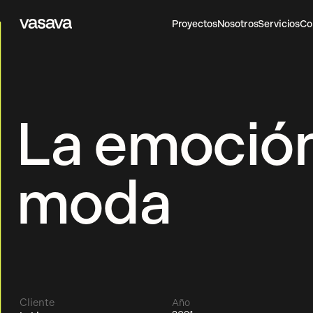
Proyectos
Nosotros
Servicios
Co
Vasava
Proyectos
Nosotros
Servicios
Co
La emoción
moda
Cliente
Año