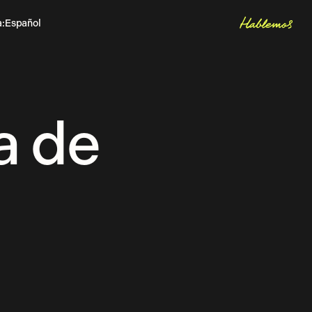
Hablemos
a
:
Español
Inglés
Let's talk
a de