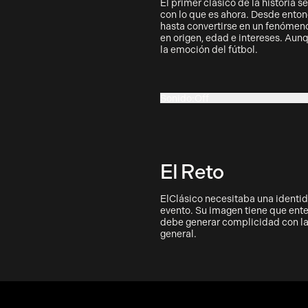
El primer clásico de la historia 
con lo que es ahora. Desde enton
hasta convertirse en un fenómen
en origen, edad e intereses. Aun
la emoción del fútbol.
Sonido
:
Off
On
El Reto
ElClásico necesitaba una identid
evento. Su imagen tiene que ente
debe generar complicidad con las
general.