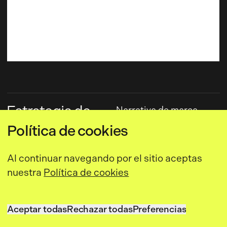
Estrategia de
Narrativa de marca
marca
Política de cookies
Branding
Posicionamiento de
Al continuar navegando por el sitio aceptas
Marca
nuestra
Política de cookies
Estrategia de
arquitectura de marca
Valores de marca
Aceptar todas
Rechazar todas
Preferencias
Aceptar todas
Rechazar todas
Preferencias
Territorios de marca