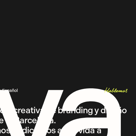
Hablemos
a
:
Español
Inglés
Let's talk
ia creativa de branding y diseño
 in Barcelona.
nos dedicamos a dar vida a