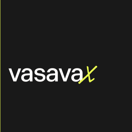
vasava
X