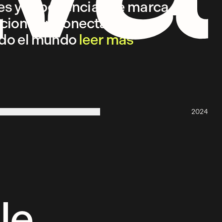
les y experiencias de marca que
ionan y conectan con
odo el mundo
leer más
2024
le