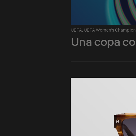
UEFA
,
UEFA Women's Champion
Una copa co