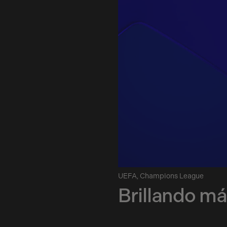
a
UEFA
,
Champions League
Brillando m