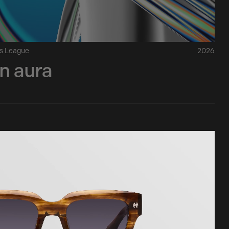
s League
2026
n aura