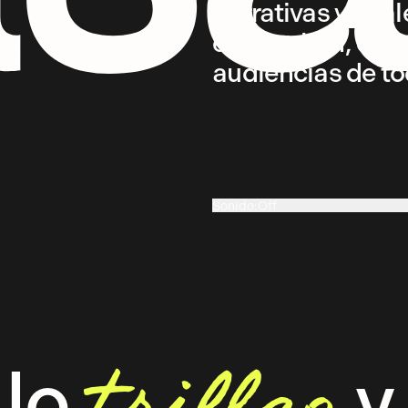
narrativas visua
enganchan, emoc
audiencias de t
Sonido
:
Off
On
 lo
y 
trillao