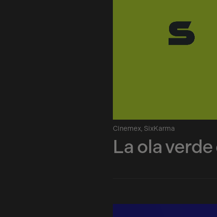
lei
a
nemex
Cinemex
,
SixKarma
La ola verde
toria