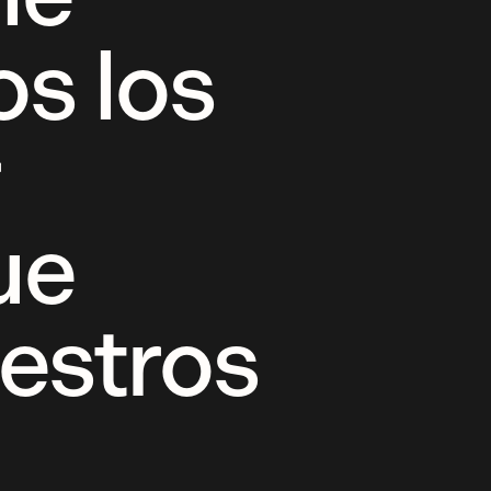
s los
r
ue
uestros