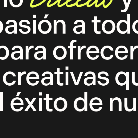
sión a todo
para ofrece
 creativas q
 éxito de n