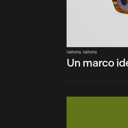
ia
Valtoria
,
Valtoria
Un marco ide
ético
tify