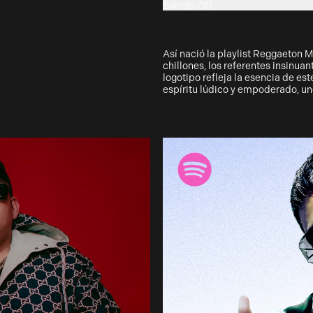
Sonido
:
Off
On
Así nació la playlist Reggaeton M
chillones, los referentes insinuan
logotipo refleja la esencia de es
espíritu lúdico y empoderado, uno