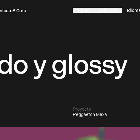
Tracker
:
On
Modo
:
Claro
Idiom
ntacto
B Corp
Off
Oscuro
ntacto
B Corp
do y glossy
Proyecto
Reggaeton Mexa