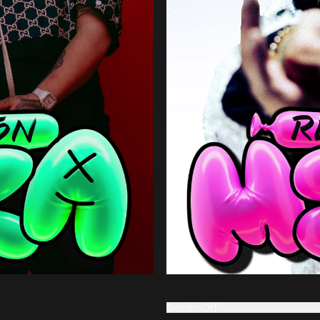
Sonido
:
Off
On