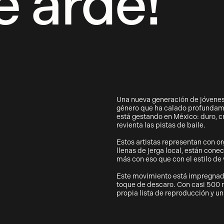
e arde!
Una nueva generación de jóvenes
género que ha calado profundame
está gestando en México: duro, c
revienta las pistas de baile.
Estos artistas representan con org
llenas de jerga local, están con
más con eso que con el estilo de 
Este movimiento está impregnado
toque de descaro. Con casi 500 m
propia lista de reproducción y un