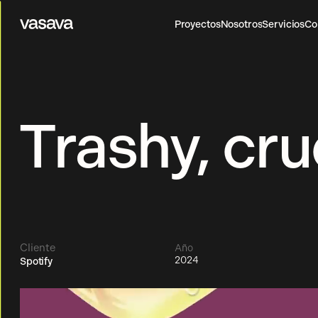
Proyectos
Nosotros
Servicios
Co
Vasava
Proyectos
Nosotros
Servicios
Co
Trashy, cru
Cliente
Año
2024
Spotify