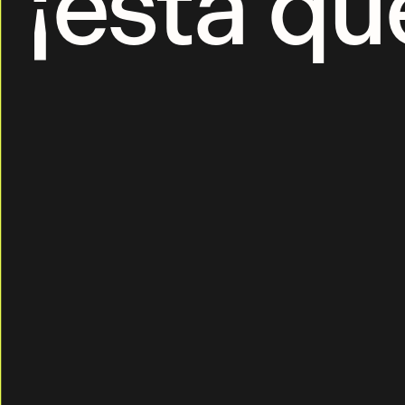
¡está qu