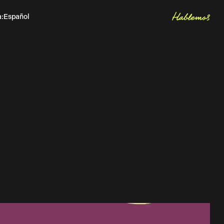
Hablemos
a
:
Español
Inglés
Let's talk