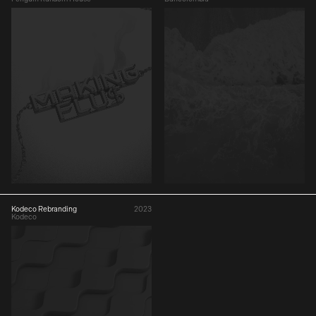
Kodeco Rebranding
2023
Kodeco