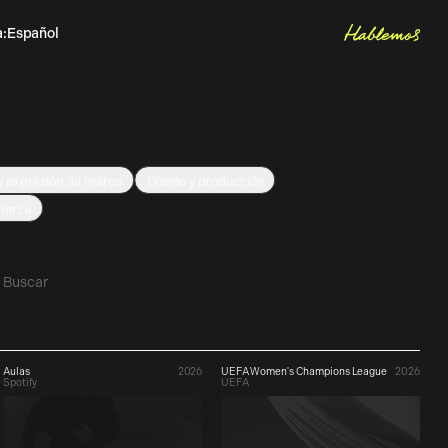
Hablemos
a
:
Español
Inglés
Let's talk
y expresión de marca
Diseño y producción
y expresión de marca
Diseño y producción
 marca
 marca
Aulas
2026
UEFA Women's Champions League
2026
Spotify
UEFA