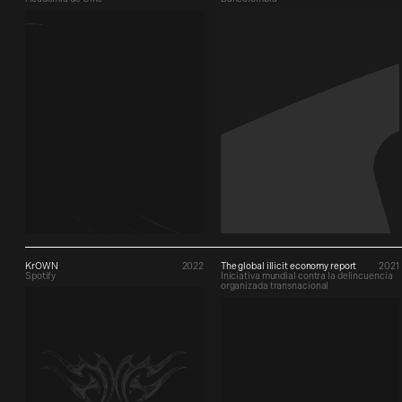
KrOWN
2022
The global illicit economy report
2021
Spotify
Iniciativa mundial contra la delincuencia
organizada transnacional