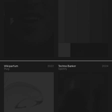
Wikiparfum
2022
Techno Bunker
2024
Puig
Spotify