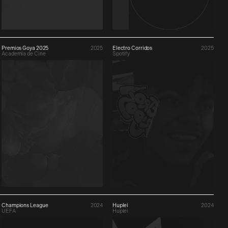
Premios Goya 2025
2025
Electro Corridos
2025
Academia de Cine
Spotify
Champions League
2024
Huplei
2024
UEFA
Huplei