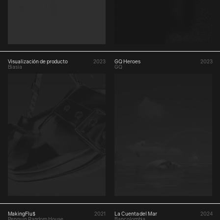
Visualización de producto
2023
GQ Heroes
2023
Biasia
GQ
MakingFlu$
2021
La Cuenta del Mar
2024
Penguin Random House
Bancolombia