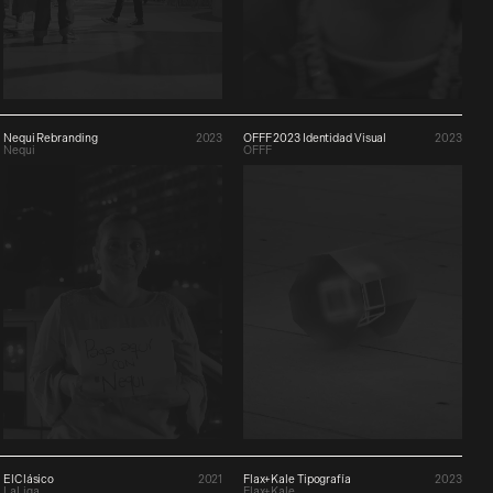
Nequi Rebranding
2023
OFFF 2023 Identidad Visual
2023
Nequi
OFFF
ElClásico
2021
Flax+Kale Tipografía
2023
LaLiga
Flax+Kale