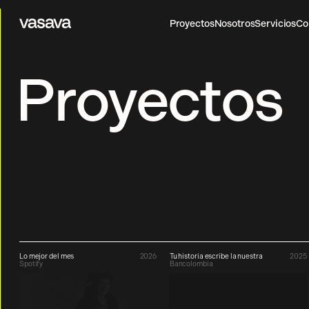
Proyectos
Nosotros
Servicios
Co
Vasava
Proyectos
Nosotros
Servicios
Co
Proyectos
Lo mejor del mes
2026
Tu historia escribe la nuestra
2025
Spotify
Bancolombia