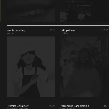
Wenia branding
2024
La Pop Wave
2023
Wenia
Spotify
Premios Goya 2024
2024
Rebranding Bancolombia
2021
Academia de Cine
Bancolombia