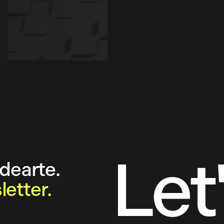
Let'
earte.
etter.