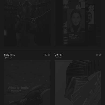
Indie Italia
2025
Defion
2025
Spotify
Defion