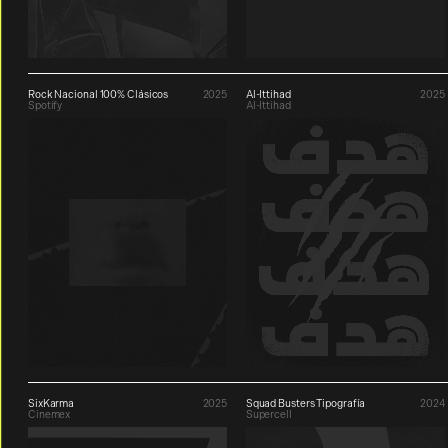
Rock Nacional 100% Clásicos
2025
Al-Ittihad
2025
Spotify
Al-Ittihad
SixKarma
2025
Squad Busters Tipografía
2024
Cinemex
Supercell