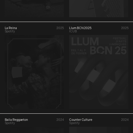
La Reina
2025
Llum BCN 2025
2025
Spotify
ICUB
Baila Reggaeton
2024
Counter Culture
2024
Spotify
Spotify