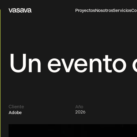
Proyectos
Nosotros
Servicios
Co
Vasava
Proyectos
Nosotros
Servicios
Co
Un evento 
Cliente
Año
2026
Adobe