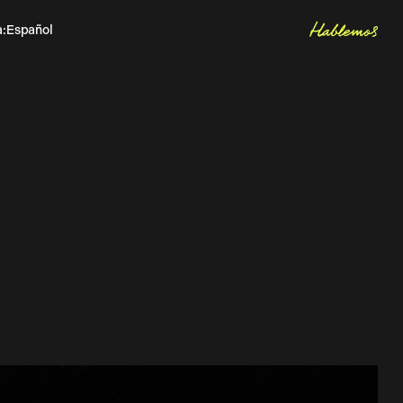
Hablemos
a
:
Español
Inglés
Let's talk