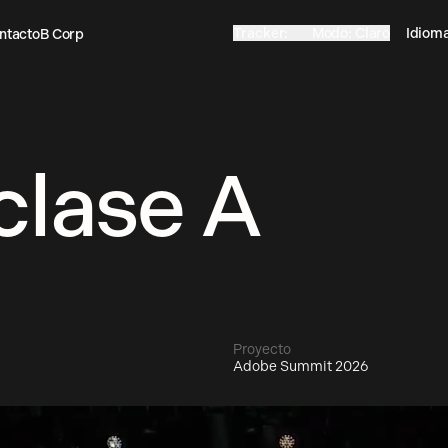
Tracker
:
On
Modo
:
Claro
Idiom
ntacto
B Corp
Off
Oscuro
ntacto
B Corp
clase A
Proyecto
Adobe Summit 2026