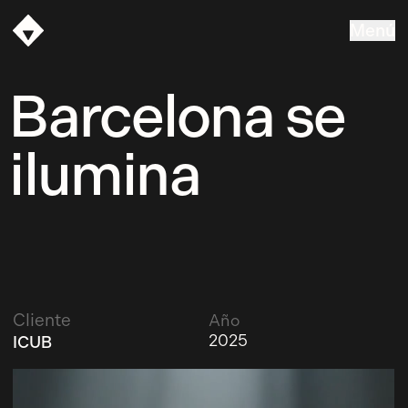
Menú
Vasava
Barcelona se
ilumina
Cliente
Año
2025
ICUB