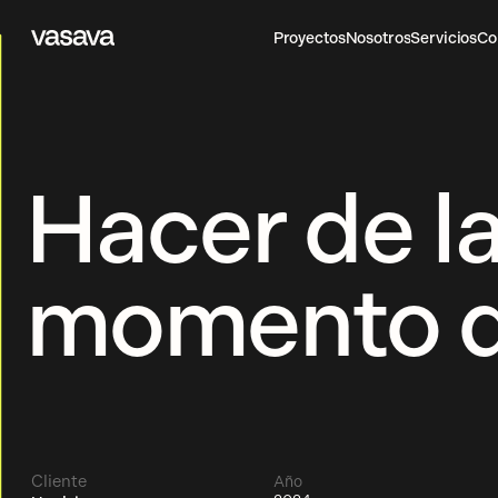
Proyectos
Nosotros
Servicios
Co
Vasava
Proyectos
Nosotros
Servicios
Co
Hacer de l
momento d
Cliente
Año