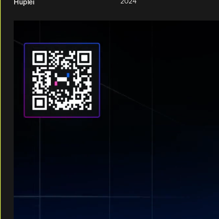
2024
Huplei