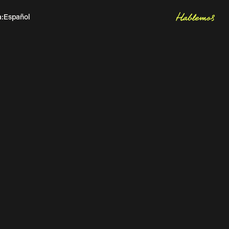
Hablemos
a
:
Español
Inglés
Let's talk