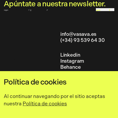
Apúntate a nuestra newsletter.
Envía
info@vasava.es
(+34) 93 539 64 30
info@vasava.es
(+34) 93 539 64 30
Linkedin
Instagram
Linkedin
Behance
Instagram
Behance
Política de cookies
Política de privacidad
,
Aviso legal
,
Al continuar navegando por el sitio aceptas
Comunicación de criterios y
Política de privacidad,
Aviso legal,
nuestra
Política de cookies
requisitos
,
Comunicación de criterios y
Política de seguridad de la
requisitos,
información
Política de seguridad de la