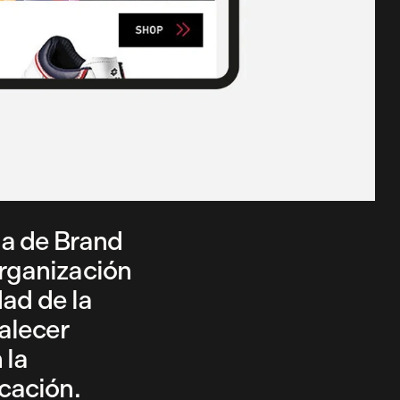
ia de Brand
organización
dad de la
alecer
 la
cación.