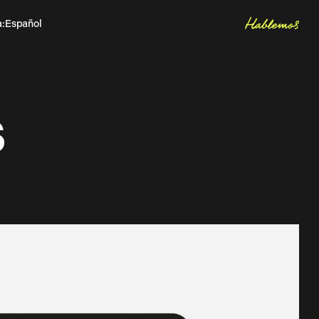
Hablemos
a
:
Español
Inglés
Let's talk
s