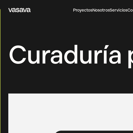
Proyectos
Nosotros
Servicios
Co
Vasava
Proyectos
Nosotros
Servicios
Co
Curaduría 