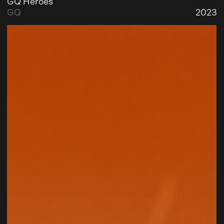
GQ Heroes
GQ
2023