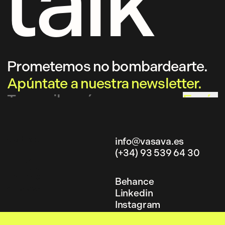
talk
Prometemos no bombardearte.
Apúntate a nuestra newsletter.
Envía
info@vasava.es
(+34) 93 539 64 30
info@vasava.es
(+34) 93 539 64 30
Behance
Linkedin
Behance
Instagram
Linkedin
Instagram