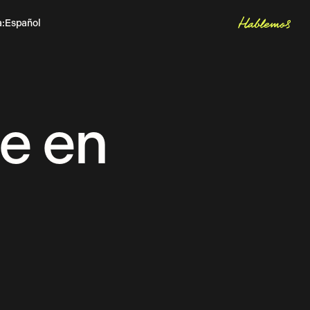
Hablemos
a
:
Español
Inglés
Let's talk
e en