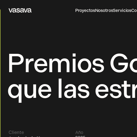
Proyectos
Nosotros
Servicios
Co
Vasava
Proyectos
Nosotros
Servicios
Co
Premios Go
que las est
Cliente
Año