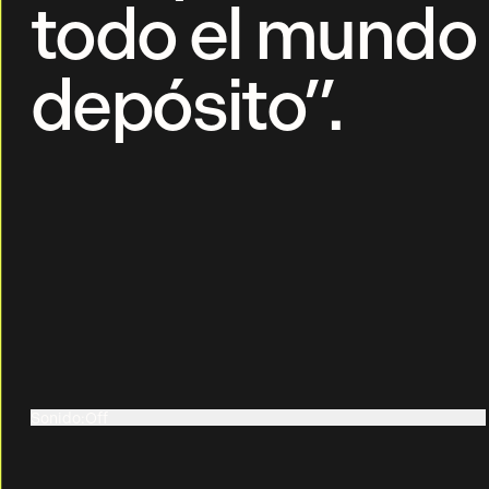
todo el mundo 
depósito”.
Sonido
:
Off
On