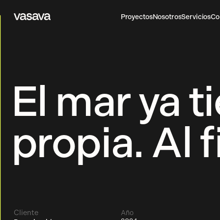
Proyectos
Nosotros
Servicios
Co
Vasava
Proyectos
Nosotros
Servicios
Co
El mar ya t
propia. Al f
Cliente
Año