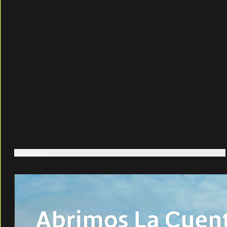
Sonido
:
Off
On