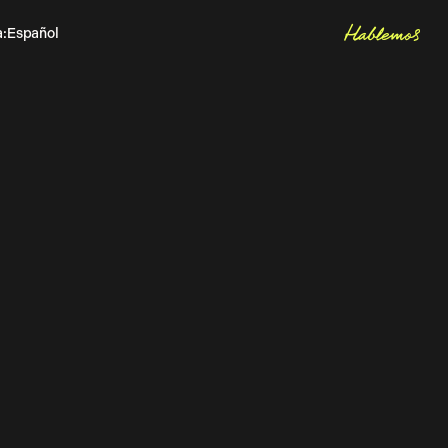
Hablemos
a
:
Español
Inglés
Let's talk